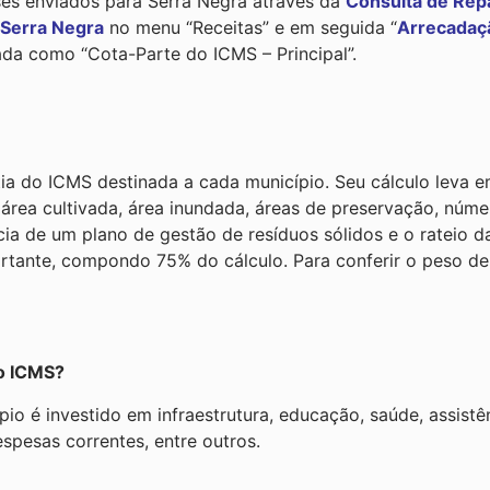
ses enviados para Serra Negra através da
Consulta de Rep
 Serra Negra
no menu “Receitas” e em seguida “
Arrecadaçã
cada como “Cota-Parte do ICMS – Principal”.
ia do ICMS destinada a cada município. Seu cálculo leva e
, área cultivada, área inundada, áreas de preservação, núm
cia de um plano de gestão de resíduos sólidos e o rateio 
rtante, compondo 75% do cálculo. Para conferir o peso d
do ICMS?
 é investido em infraestrutura, educação, saúde, assistênc
spesas correntes, entre outros.