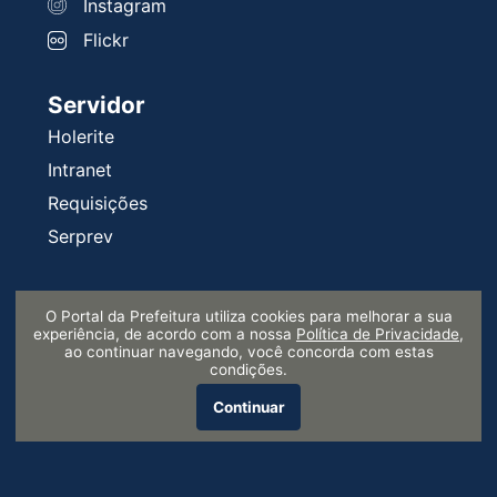
Instagram
Flickr
Servidor
Holerite
Intranet
Requisições
Serprev
Informe-se
O Portal da Prefeitura utiliza cookies para melhorar a sua
Diário Oficial
experiência, de acordo com a nossa
Política de Privacidade
,
ao continuar navegando, você concorda com estas
Leis Municipais
condições.
Vagas Pat
Continuar