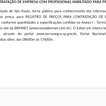
NTRATAÇÃO DE EMPRESA COM PROFISSIONAL HABILITADO PARA PR
stado de São Paulo, torna público para conhecimento dos interess
 menor preço, para REGISTRO DE PREÇOS PARA CONTRATAÇÃO D
forme quantidades e especificações contidas no Anexo I – Termo d
elo site da BBMNET (www.novobbmnet.com.br). O Edital em inteiro teor
 através do portal www.serranegra.sp.gov.br, Portal Nacion
ias úteis, das 08h00m às 17h00m.